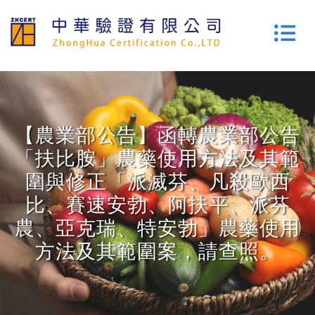
【農業部公告】函轉農業部公告
「扶比胺」農藥使用方法及其範
圍與修正「派滅芬、凡殺歐西
比、賽速安勃、阿扶平、派芬
農、亞克瑞、特安勃」農藥使用
方法及其範圍案，請查照。