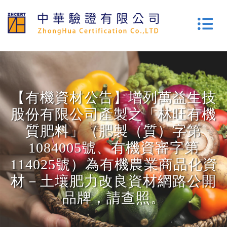
【有機資材公告】增列萬益生技
股份有限公司產製之「林旺有機
質肥料」（肥製（質）字第
1084005號、有機資審字第
114025號）為有機農業商品化資
材－土壤肥力改良資材網路公開
品牌，請查照。