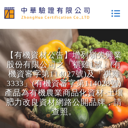
【有機資材公告】增列嶺先興業
股份有限公司之「祺雞1號」(有
機資審字第114027號)及「祺雞
3333」(有機資審字第114028號)
產品為有機農業商品化資材-土壤
肥力改良資材網路公開品牌，請
查照。