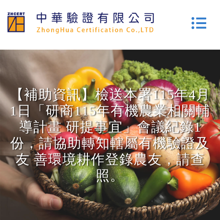
【補助資訊】檢送本署115年4月
1日「研商115年有機農業相關輔
導計畫 研提事宜」會議紀錄1
份，請協助轉知轄屬有機驗證及
友 善環境耕作登錄農友，請查
照。