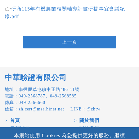
👉️
研商115年有機農業相關輔導計畫研提事宜會議紀
錄.pdf
上一頁
中華驗證有限公司
地址：南投縣草屯鎮中正路486-11號
電話：
049-2568787
、
049-2568585
傳真：049-2566660
信箱：
zh.cert@msa.hinet.net
LINE：@zhtw
首頁
關於我們
最新消息
聯絡我們
本網站使用 Cookies 為您提供更好的服務。繼續
驗證申請
驗證名錄系統