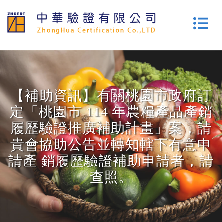
【補助資訊】有關桃園市政府訂
定「桃園市 114 年農糧產品產銷
履歷驗證推廣補助計畫」案，請
貴會協助公告並轉知轄下有意申
請產 銷履歷驗證補助申請者，請
查照。